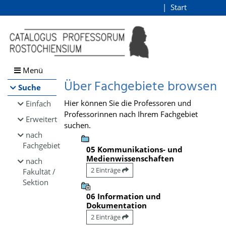
Browsen
Start
Login
direkt zum Inhalt
Menü
Über Fachgebiete browsen
Suche
Hier können Sie die Professoren und
Einfach
Professorinnen nach Ihrem Fachgebiet
Erweitert
suchen.
nach
Fachgebiet
05 Kommunikations- und
Medienwissenschaften
nach
2 Einträge
Fakultät /
Sektion
06 Information und
Dokumentation
2 Einträge