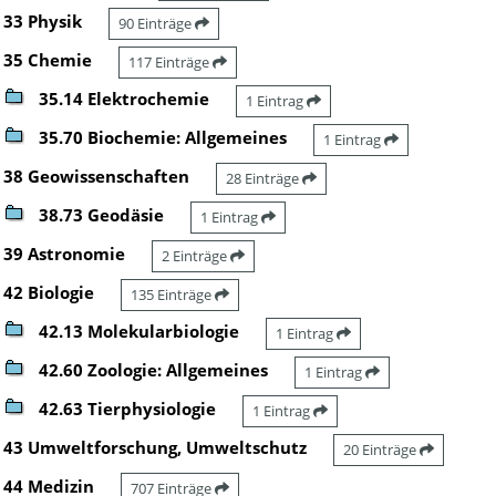
33 Physik
90 Einträge
35 Chemie
117 Einträge
35.14 Elektrochemie
1 Eintrag
35.70 Biochemie: Allgemeines
1 Eintrag
38 Geowissenschaften
28 Einträge
38.73 Geodäsie
1 Eintrag
39 Astronomie
2 Einträge
42 Biologie
135 Einträge
42.13 Molekularbiologie
1 Eintrag
42.60 Zoologie: Allgemeines
1 Eintrag
42.63 Tierphysiologie
1 Eintrag
43 Umweltforschung, Umweltschutz
20 Einträge
44 Medizin
707 Einträge