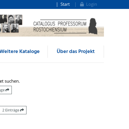
Start
Login
Weitere Kataloge
Über das Projekt
et suchen.
räge
2 Einträge