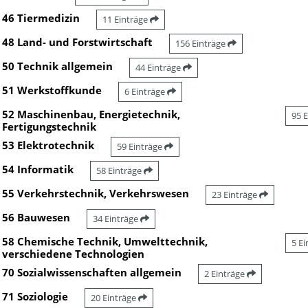
46 Tiermedizin
11 Einträge
48 Land- und Forstwirtschaft
156 Einträge
50 Technik allgemein
44 Einträge
51 Werkstoffkunde
6 Einträge
52 Maschinenbau, Energietechnik,
95 
Fertigungstechnik
53 Elektrotechnik
59 Einträge
54 Informatik
58 Einträge
55 Verkehrstechnik, Verkehrswesen
23 Einträge
56 Bauwesen
34 Einträge
58 Chemische Technik, Umwelttechnik,
5 E
verschiedene Technologien
70 Sozialwissenschaften allgemein
2 Einträge
71 Soziologie
20 Einträge