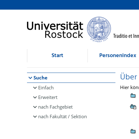
Browsen
direkt zum Inhalt
Start
Personenindex
Über
Suche
Hier kön
Einfach
Erweitert
nach Fachgebiet
nach Fakultät / Sektion