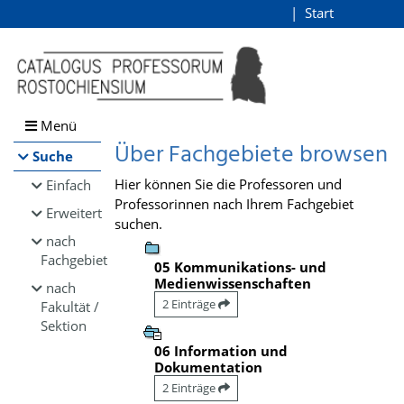
Browsen
Start
Login
direkt zum Inhalt
Menü
Über Fachgebiete browsen
Suche
Hier können Sie die Professoren und
Einfach
Professorinnen nach Ihrem Fachgebiet
Erweitert
suchen.
nach
Fachgebiet
05 Kommunikations- und
Medienwissenschaften
nach
2 Einträge
Fakultät /
Sektion
06 Information und
Dokumentation
2 Einträge