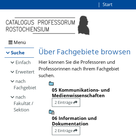
Browsen
Start
Login
direkt zum Inhalt
Menü
Über Fachgebiete browsen
Suche
Hier können Sie die Professoren und
Einfach
Professorinnen nach Ihrem Fachgebiet
Erweitert
suchen.
nach
Fachgebiet
05 Kommunikations- und
Medienwissenschaften
nach
2 Einträge
Fakultät /
Sektion
06 Information und
Dokumentation
2 Einträge