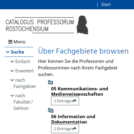
Browsen
Start
Login
direkt zum Inhalt
Menü
Über Fachgebiete browsen
Suche
Hier können Sie die Professoren und
Einfach
Professorinnen nach Ihrem Fachgebiet
Erweitert
suchen.
nach
Fachgebiet
05 Kommunikations- und
Medienwissenschaften
nach
2 Einträge
Fakultät /
Sektion
06 Information und
Dokumentation
2 Einträge