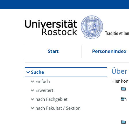
Browsen
direkt zum Inhalt
Start
Personenindex
Über
Suche
Hier kön
Einfach
Erweitert
nach Fachgebiet
nach Fakultät / Sektion