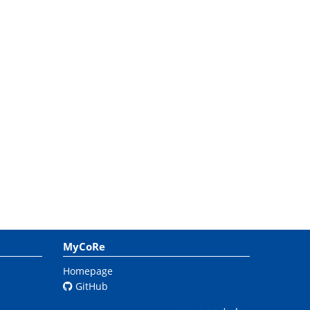
MyCoRe
Homepage
GitHub