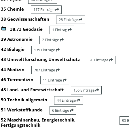
35 Chemie
117 Einträge
38 Geowissenschaften
28 Einträge
38.73 Geodäsie
1 Eintrag
39 Astronomie
2 Einträge
42 Biologie
135 Einträge
43 Umweltforschung, Umweltschutz
20 Einträge
44 Medizin
707 Einträge
46 Tiermedizin
11 Einträge
48 Land- und Forstwirtschaft
156 Einträge
50 Technik allgemein
44 Einträge
51 Werkstoffkunde
6 Einträge
52 Maschinenbau, Energietechnik,
95 
Fertigungstechnik