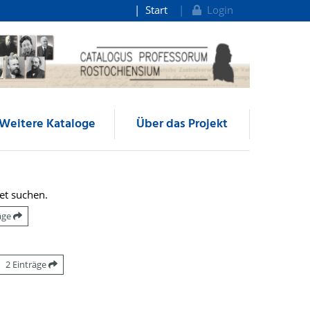
Start
Login
Weitere Kataloge
Über das Projekt
et suchen.
räge
2 Einträge