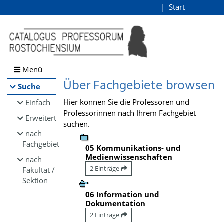
Browsen
Start
Login
direkt zum Inhalt
Menü
Über Fachgebiete browsen
Suche
Hier können Sie die Professoren und
Einfach
Professorinnen nach Ihrem Fachgebiet
Erweitert
suchen.
nach
Fachgebiet
05 Kommunikations- und
Medienwissenschaften
nach
2 Einträge
Fakultät /
Sektion
06 Information und
Dokumentation
2 Einträge