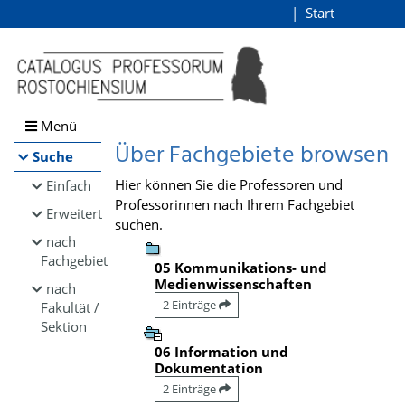
Browsen
Start
Login
direkt zum Inhalt
Menü
Über Fachgebiete browsen
Suche
Hier können Sie die Professoren und
Einfach
Professorinnen nach Ihrem Fachgebiet
Erweitert
suchen.
nach
Fachgebiet
05 Kommunikations- und
Medienwissenschaften
nach
2 Einträge
Fakultät /
Sektion
06 Information und
Dokumentation
2 Einträge