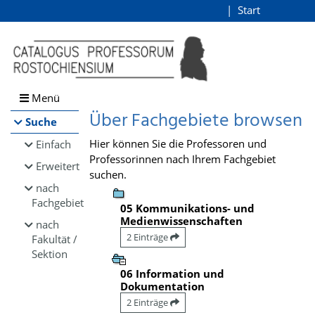
Browsen
Start
Login
direkt zum Inhalt
Menü
Über Fachgebiete browsen
Suche
Hier können Sie die Professoren und
Einfach
Professorinnen nach Ihrem Fachgebiet
Erweitert
suchen.
nach
Fachgebiet
05 Kommunikations- und
Medienwissenschaften
nach
2 Einträge
Fakultät /
Sektion
06 Information und
Dokumentation
2 Einträge