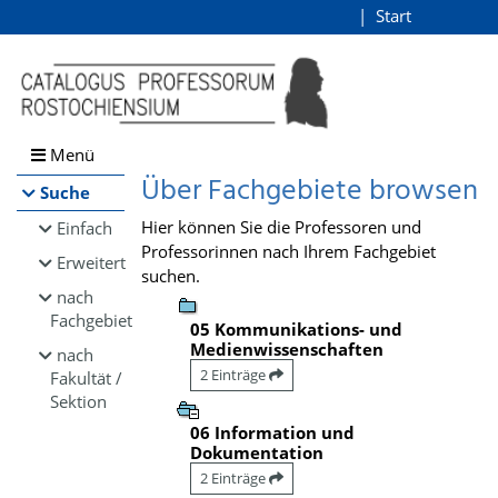
Browsen
Start
Login
direkt zum Inhalt
Menü
Über Fachgebiete browsen
Suche
Hier können Sie die Professoren und
Einfach
Professorinnen nach Ihrem Fachgebiet
Erweitert
suchen.
nach
Fachgebiet
05 Kommunikations- und
Medienwissenschaften
nach
2 Einträge
Fakultät /
Sektion
06 Information und
Dokumentation
2 Einträge