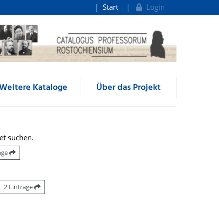
Start
Login
Weitere Kataloge
Über das Projekt
et suchen.
räge
2 Einträge