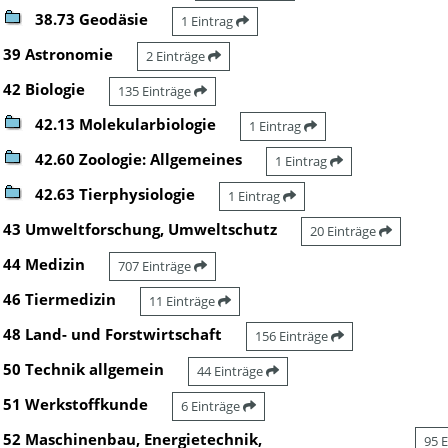
38.73 Geodäsie
1 Eintrag
39 Astronomie
2 Einträge
42 Biologie
135 Einträge
42.13 Molekularbiologie
1 Eintrag
42.60 Zoologie: Allgemeines
1 Eintrag
42.63 Tierphysiologie
1 Eintrag
43 Umweltforschung, Umweltschutz
20 Einträge
44 Medizin
707 Einträge
46 Tiermedizin
11 Einträge
48 Land- und Forstwirtschaft
156 Einträge
50 Technik allgemein
44 Einträge
51 Werkstoffkunde
6 Einträge
52 Maschinenbau, Energietechnik,
95 