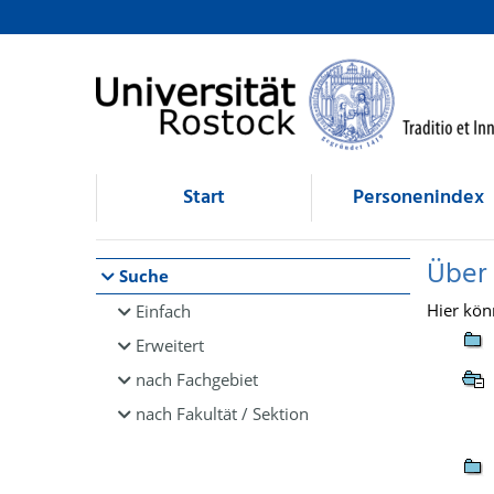
Browsen
direkt zum Inhalt
Start
Personenindex
Über
Suche
Hier kön
Einfach
Erweitert
nach Fachgebiet
nach Fakultät / Sektion