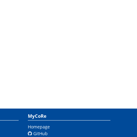
MyCoRe
Homepage
GitHub