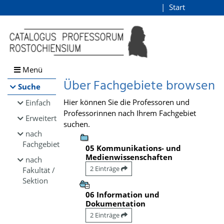
Browsen
Start
Login
direkt zum Inhalt
Menü
Über Fachgebiete browsen
Suche
Hier können Sie die Professoren und
Einfach
Professorinnen nach Ihrem Fachgebiet
Erweitert
suchen.
nach
Fachgebiet
05 Kommunikations- und
Medienwissenschaften
nach
2 Einträge
Fakultät /
Sektion
06 Information und
Dokumentation
2 Einträge