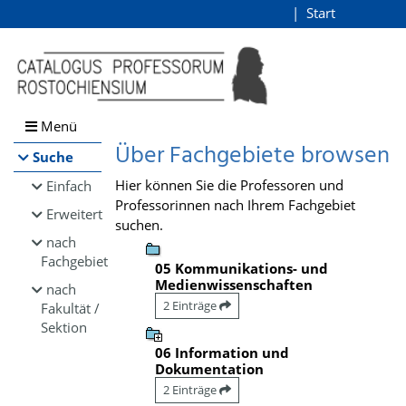
Browsen
Start
Login
direkt zum Inhalt
Menü
Über Fachgebiete browsen
Suche
Hier können Sie die Professoren und
Einfach
Professorinnen nach Ihrem Fachgebiet
Erweitert
suchen.
nach
Fachgebiet
05 Kommunikations- und
Medienwissenschaften
nach
2 Einträge
Fakultät /
Sektion
06 Information und
Dokumentation
2 Einträge