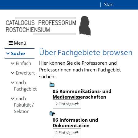
Browsen
Start
Login
direkt zum Inhalt
Menü
Über Fachgebiete browsen
Suche
Hier können Sie die Professoren und
Einfach
Professorinnen nach Ihrem Fachgebiet
Erweitert
suchen.
nach
Fachgebiet
05 Kommunikations- und
Medienwissenschaften
nach
2 Einträge
Fakultät /
Sektion
06 Information und
Dokumentation
2 Einträge