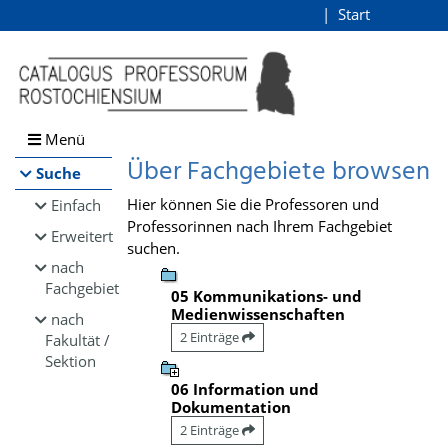
Browsen
Start
Login
direkt zum Inhalt
Menü
Über Fachgebiete browsen
Suche
Hier können Sie die Professoren und
Einfach
Professorinnen nach Ihrem Fachgebiet
Erweitert
suchen.
nach
Fachgebiet
05 Kommunikations- und
Medienwissenschaften
nach
2 Einträge
Fakultät /
Sektion
06 Information und
Dokumentation
2 Einträge