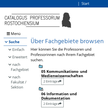
Browsen
Start
Login
direkt zum Inhalt
Menü
Über Fachgebiete browsen
Suche
Hier können Sie die Professoren und
Einfach
Professorinnen nach Ihrem Fachgebiet
Erweitert
suchen.
nach
Fachgebiet
05 Kommunikations- und
Medienwissenschaften
nach
2 Einträge
Fakultät /
Sektion
06 Information und
Dokumentation
2 Einträge