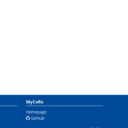
MyCoRe
Homepage
GitHub