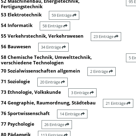
52 Maschinenbau, Energietechnik,
95 
Fertigungstechnik
53 Elektrotechnik
59 Einträge
54 Informatik
58 Einträge
55 Verkehrstechnik, Verkehrswesen
23 Einträge
56 Bauwesen
34 Einträge
58 Chemische Technik, Umwelttechnik,
5 E
verschiedene Technologien
70 Sozialwissenschaften allgemein
2 Einträge
71 Soziologie
20 Einträge
73 Ethnologie, Volkskunde
3 Einträge
74 Geographie, Raumordnung, Städtebau
21 Einträge
76 Sportwissenschaft
14 Einträge
77 Psychologie
26 Einträge
80 Pädagogik
113 Einträge