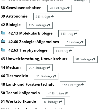
38 Geowissenschaften
28 Einträge
39 Astronomie
2 Einträge
42 Biologie
135 Einträge
42.13 Molekularbiologie
1 Eintrag
42.60 Zoologie: Allgemeines
1 Eintrag
42.63 Tierphysiologie
1 Eintrag
43 Umweltforschung, Umweltschutz
20 Einträge
44 Medizin
707 Einträge
46 Tiermedizin
11 Einträge
48 Land- und Forstwirtschaft
156 Einträge
50 Technik allgemein
44 Einträge
51 Werkstoffkunde
6 Einträge