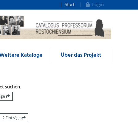
Start
Login
Weitere Kataloge
Über das Projekt
et suchen.
räge
2 Einträge