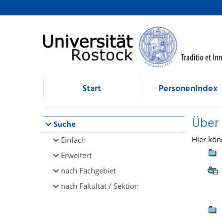
Browsen
direkt zum Inhalt
Start
Personenindex
Über
Suche
Hier kön
Einfach
Erweitert
nach Fachgebiet
nach Fakultät / Sektion