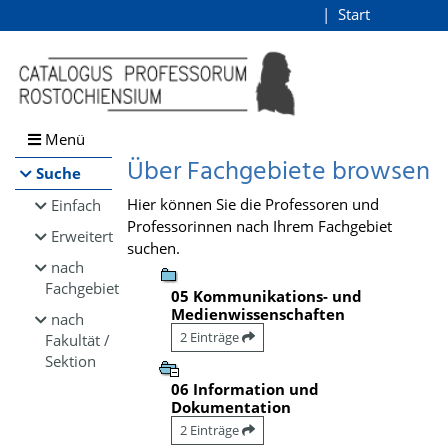
Browsen
Start
Login
direkt zum Inhalt
Menü
Über Fachgebiete browsen
Suche
Hier können Sie die Professoren und
Einfach
Professorinnen nach Ihrem Fachgebiet
Erweitert
suchen.
nach
Fachgebiet
05 Kommunikations- und
Medienwissenschaften
nach
2 Einträge
Fakultät /
Sektion
06 Information und
Dokumentation
2 Einträge