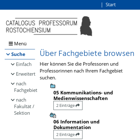
Browsen
Start
Login
direkt zum Inhalt
Menü
Über Fachgebiete browsen
Suche
Hier können Sie die Professoren und
Einfach
Professorinnen nach Ihrem Fachgebiet
Erweitert
suchen.
nach
Fachgebiet
05 Kommunikations- und
Medienwissenschaften
nach
2 Einträge
Fakultät /
Sektion
06 Information und
Dokumentation
2 Einträge