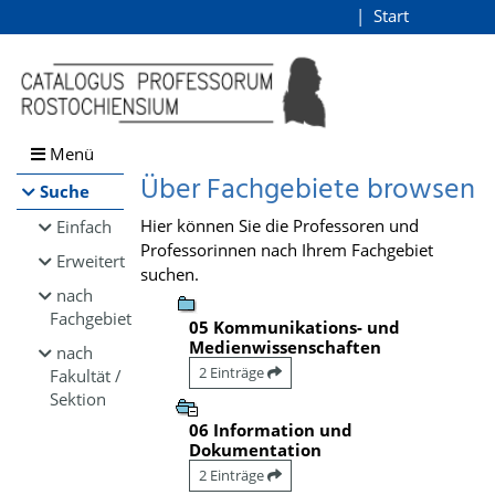
Browsen
Start
Login
direkt zum Inhalt
Menü
Über Fachgebiete browsen
Suche
Hier können Sie die Professoren und
Einfach
Professorinnen nach Ihrem Fachgebiet
Erweitert
suchen.
nach
Fachgebiet
05 Kommunikations- und
Medienwissenschaften
nach
2 Einträge
Fakultät /
Sektion
06 Information und
Dokumentation
2 Einträge