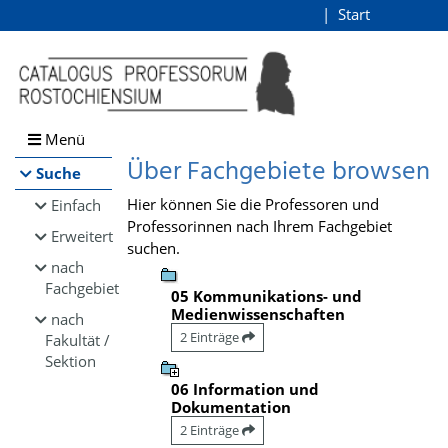
Browsen
Start
Login
direkt zum Inhalt
Menü
Über Fachgebiete browsen
Suche
Hier können Sie die Professoren und
Einfach
Professorinnen nach Ihrem Fachgebiet
Erweitert
suchen.
nach
Fachgebiet
05 Kommunikations- und
Medienwissenschaften
nach
2 Einträge
Fakultät /
Sektion
06 Information und
Dokumentation
2 Einträge