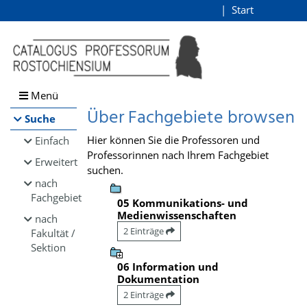
Browsen
Start
Login
direkt zum Inhalt
Menü
Über Fachgebiete browsen
Suche
Hier können Sie die Professoren und
Einfach
Professorinnen nach Ihrem Fachgebiet
Erweitert
suchen.
nach
Fachgebiet
05 Kommunikations- und
Medienwissenschaften
nach
2 Einträge
Fakultät /
Sektion
06 Information und
Dokumentation
2 Einträge