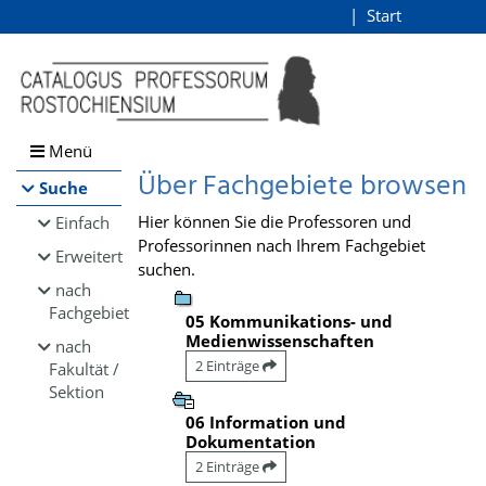
Browsen
Start
Login
direkt zum Inhalt
Menü
Über Fachgebiete browsen
Suche
Hier können Sie die Professoren und
Einfach
Professorinnen nach Ihrem Fachgebiet
Erweitert
suchen.
nach
Fachgebiet
05 Kommunikations- und
Medienwissenschaften
nach
2 Einträge
Fakultät /
Sektion
06 Information und
Dokumentation
2 Einträge