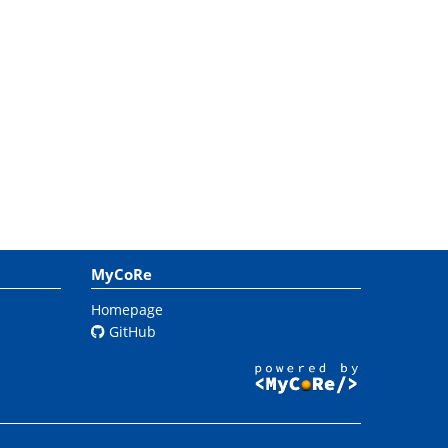
MyCoRe
Homepage
GitHub