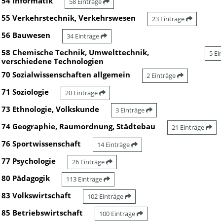
54 Informatik
58 Einträge
55 Verkehrstechnik, Verkehrswesen
23 Einträge
56 Bauwesen
34 Einträge
58 Chemische Technik, Umwelttechnik,
5 E
verschiedene Technologien
70 Sozialwissenschaften allgemein
2 Einträge
71 Soziologie
20 Einträge
73 Ethnologie, Volkskunde
3 Einträge
74 Geographie, Raumordnung, Städtebau
21 Einträge
76 Sportwissenschaft
14 Einträge
77 Psychologie
26 Einträge
80 Pädagogik
113 Einträge
83 Volkswirtschaft
102 Einträge
85 Betriebswirtschaft
100 Einträge