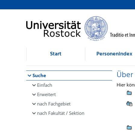
Browsen
direkt zum Inhalt
Start
Personenindex
Über
Suche
Hier kön
Einfach
Erweitert
nach Fachgebiet
nach Fakultät / Sektion