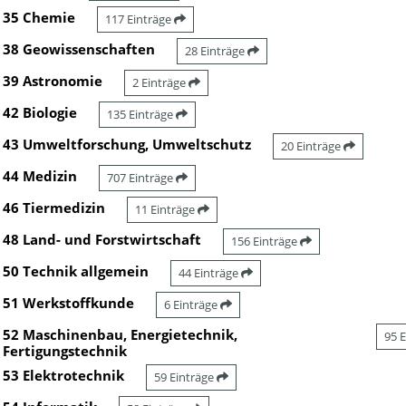
35 Chemie
117 Einträge
38 Geowissenschaften
28 Einträge
39 Astronomie
2 Einträge
42 Biologie
135 Einträge
43 Umweltforschung, Umweltschutz
20 Einträge
44 Medizin
707 Einträge
46 Tiermedizin
11 Einträge
48 Land- und Forstwirtschaft
156 Einträge
50 Technik allgemein
44 Einträge
51 Werkstoffkunde
6 Einträge
52 Maschinenbau, Energietechnik,
95 
Fertigungstechnik
53 Elektrotechnik
59 Einträge