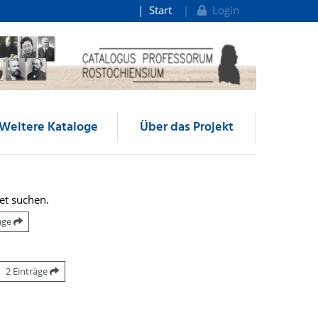
Start
Login
Weitere Kataloge
Über das Projekt
et suchen.
räge
2 Einträge