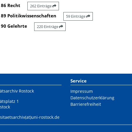
86 Recht
262 Einträge
89 Politikwissenschaften
59 Einträge
90 Gelehrte
220 Einträge
Service
ätsarchiv Rostock
Impressum
Datenschutzerklärung
ätsplatz 1
Barrierefreiheit
stock
sitaetsarchiv(at)uni-rostock.de