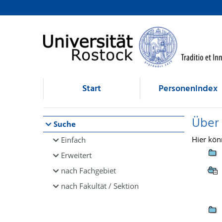
Browsen
direkt zum Inhalt
Start
Personenindex
Über
Suche
Hier kön
Einfach
Erweitert
nach Fachgebiet
nach Fakultät / Sektion