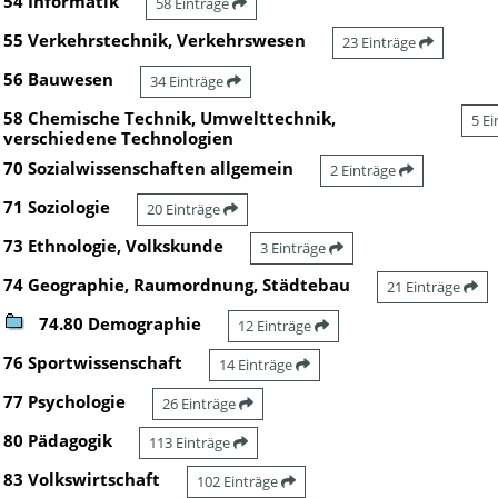
54 Informatik
58 Einträge
55 Verkehrstechnik, Verkehrswesen
23 Einträge
56 Bauwesen
34 Einträge
58 Chemische Technik, Umwelttechnik,
5 E
verschiedene Technologien
70 Sozialwissenschaften allgemein
2 Einträge
71 Soziologie
20 Einträge
73 Ethnologie, Volkskunde
3 Einträge
74 Geographie, Raumordnung, Städtebau
21 Einträge
74.80 Demographie
12 Einträge
76 Sportwissenschaft
14 Einträge
77 Psychologie
26 Einträge
80 Pädagogik
113 Einträge
83 Volkswirtschaft
102 Einträge