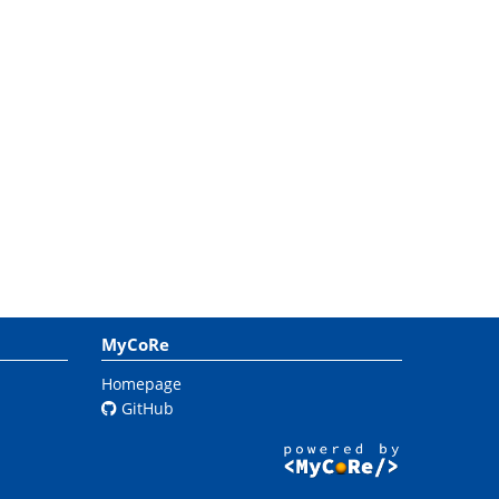
MyCoRe
Homepage
GitHub