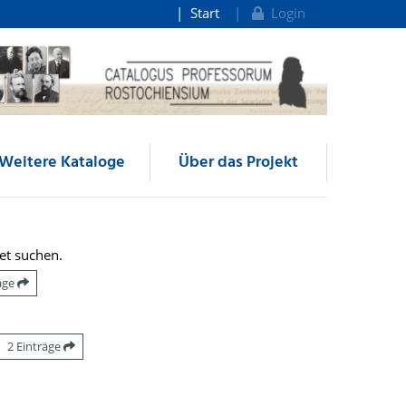
Start
Login
Weitere Kataloge
Über das Projekt
et suchen.
räge
2 Einträge