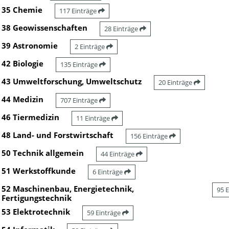
35 Chemie
117 Einträge
38 Geowissenschaften
28 Einträge
39 Astronomie
2 Einträge
42 Biologie
135 Einträge
43 Umweltforschung, Umweltschutz
20 Einträge
44 Medizin
707 Einträge
46 Tiermedizin
11 Einträge
48 Land- und Forstwirtschaft
156 Einträge
50 Technik allgemein
44 Einträge
51 Werkstoffkunde
6 Einträge
52 Maschinenbau, Energietechnik,
95 
Fertigungstechnik
53 Elektrotechnik
59 Einträge