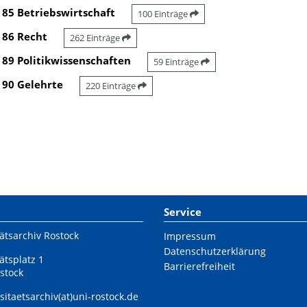
85 Betriebswirtschaft
100 Einträge
86 Recht
262 Einträge
89 Politikwissenschaften
59 Einträge
90 Gelehrte
220 Einträge
Service
ätsarchiv Rostock
Impressum
Datenschutzerklärung
ätsplatz 1
Barrierefreiheit
stock
sitaetsarchiv(at)uni-rostock.de