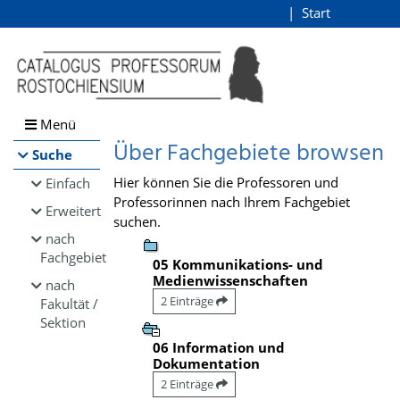
Browsen
Start
Login
direkt zum Inhalt
Menü
Über Fachgebiete browsen
Suche
Hier können Sie die Professoren und
Einfach
Professorinnen nach Ihrem Fachgebiet
Erweitert
suchen.
nach
Fachgebiet
05 Kommunikations- und
Medienwissenschaften
nach
2 Einträge
Fakultät /
Sektion
06 Information und
Dokumentation
2 Einträge