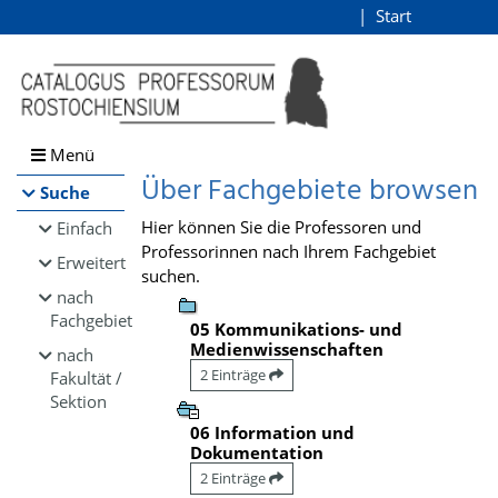
Browsen
Start
Login
direkt zum Inhalt
Menü
Über Fachgebiete browsen
Suche
Hier können Sie die Professoren und
Einfach
Professorinnen nach Ihrem Fachgebiet
Erweitert
suchen.
nach
Fachgebiet
05 Kommunikations- und
Medienwissenschaften
nach
2 Einträge
Fakultät /
Sektion
06 Information und
Dokumentation
2 Einträge