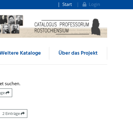
Start
Login
Weitere Kataloge
Über das Projekt
et suchen.
räge
2 Einträge