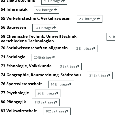
53 Elektrotechnik
59 Einträge
54 Informatik
58 Einträge
55 Verkehrstechnik, Verkehrswesen
23 Einträge
56 Bauwesen
34 Einträge
58 Chemische Technik, Umwelttechnik,
5 E
verschiedene Technologien
70 Sozialwissenschaften allgemein
2 Einträge
71 Soziologie
20 Einträge
73 Ethnologie, Volkskunde
3 Einträge
74 Geographie, Raumordnung, Städtebau
21 Einträge
76 Sportwissenschaft
14 Einträge
77 Psychologie
26 Einträge
80 Pädagogik
113 Einträge
83 Volkswirtschaft
102 Einträge