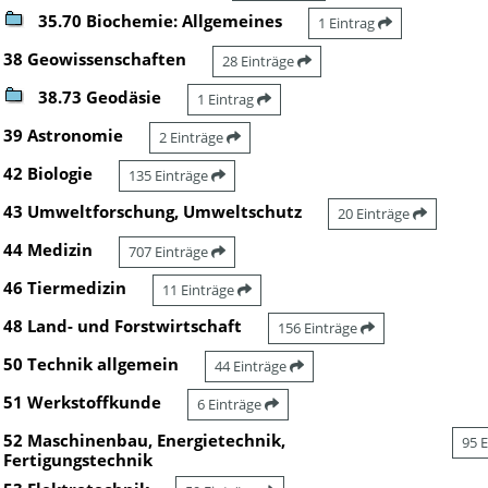
35.70 Biochemie: Allgemeines
1 Eintrag
38 Geowissenschaften
28 Einträge
38.73 Geodäsie
1 Eintrag
39 Astronomie
2 Einträge
42 Biologie
135 Einträge
43 Umweltforschung, Umweltschutz
20 Einträge
44 Medizin
707 Einträge
46 Tiermedizin
11 Einträge
48 Land- und Forstwirtschaft
156 Einträge
50 Technik allgemein
44 Einträge
51 Werkstoffkunde
6 Einträge
52 Maschinenbau, Energietechnik,
95 
Fertigungstechnik