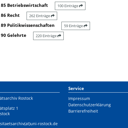
85 Betriebswirtschaft
100 Einträge
86 Recht
262 Einträge
89 Politikwissenschaften
59 Einträge
90 Gelehrte
220 Einträge
Service
ätsarchiv Rostock
Impressum
Datenschutzerklärung
ätsplatz 1
Barrierefreiheit
stock
sitaetsarchiv(at)uni-rostock.de