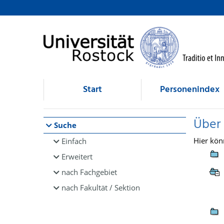
Browsen
direkt zum Inhalt
Start
Personenindex
Über
Suche
Hier kön
Einfach
Erweitert
nach Fachgebiet
nach Fakultät / Sektion