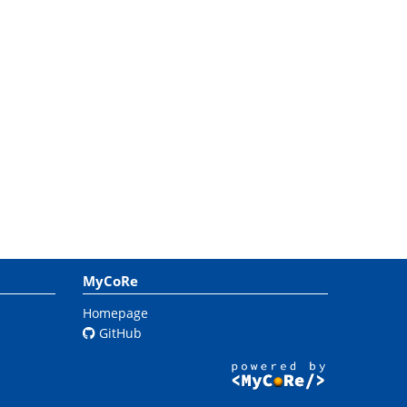
MyCoRe
Homepage
GitHub