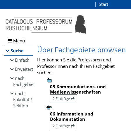
Browsen
Start
Login
direkt zum Inhalt
Menü
Über Fachgebiete browsen
Suche
Hier können Sie die Professoren und
Einfach
Professorinnen nach Ihrem Fachgebiet
Erweitert
suchen.
nach
Fachgebiet
05 Kommunikations- und
Medienwissenschaften
nach
2 Einträge
Fakultät /
Sektion
06 Information und
Dokumentation
2 Einträge