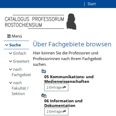
Browsen
Start
Login
direkt zum Inhalt
Menü
Über Fachgebiete browsen
Suche
Hier können Sie die Professoren und
Einfach
Professorinnen nach Ihrem Fachgebiet
Erweitert
suchen.
nach
Fachgebiet
05 Kommunikations- und
Medienwissenschaften
nach
2 Einträge
Fakultät /
Sektion
06 Information und
Dokumentation
2 Einträge