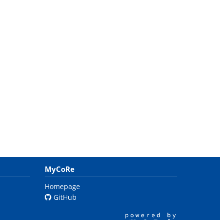
MyCoRe
Homepage
GitHub