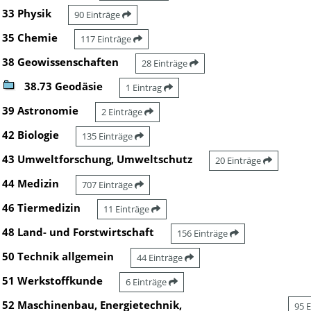
33 Physik
90 Einträge
35 Chemie
117 Einträge
38 Geowissenschaften
28 Einträge
38.73 Geodäsie
1 Eintrag
39 Astronomie
2 Einträge
42 Biologie
135 Einträge
43 Umweltforschung, Umweltschutz
20 Einträge
44 Medizin
707 Einträge
46 Tiermedizin
11 Einträge
48 Land- und Forstwirtschaft
156 Einträge
50 Technik allgemein
44 Einträge
51 Werkstoffkunde
6 Einträge
52 Maschinenbau, Energietechnik,
95 