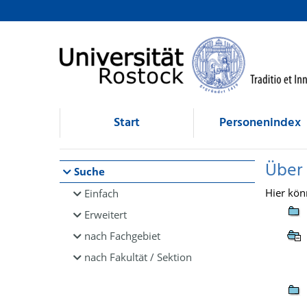
Browsen
direkt zum Inhalt
Start
Personenindex
Über
Suche
Hier kön
Einfach
Erweitert
nach Fachgebiet
nach Fakultät / Sektion