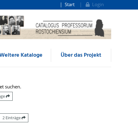
Start
Login
Weitere Kataloge
Über das Projekt
et suchen.
räge
2 Einträge