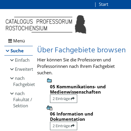
Browsen
Start
Login
direkt zum Inhalt
Menü
Über Fachgebiete browsen
Suche
Hier können Sie die Professoren und
Einfach
Professorinnen nach Ihrem Fachgebiet
Erweitert
suchen.
nach
Fachgebiet
05 Kommunikations- und
Medienwissenschaften
nach
2 Einträge
Fakultät /
Sektion
06 Information und
Dokumentation
2 Einträge