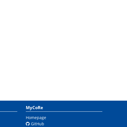
MyCoRe
Homepage
GitHub