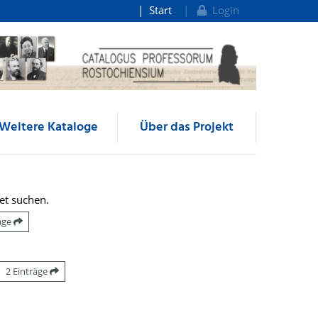
Start
Login
Weitere Kataloge
Über das Projekt
et suchen.
räge
2 Einträge