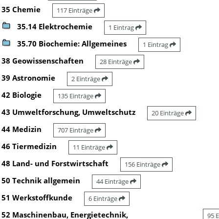
35 Chemie
117 Einträge
35.14 Elektrochemie
1 Eintrag
35.70 Biochemie: Allgemeines
1 Eintrag
38 Geowissenschaften
28 Einträge
39 Astronomie
2 Einträge
42 Biologie
135 Einträge
43 Umweltforschung, Umweltschutz
20 Einträge
44 Medizin
707 Einträge
46 Tiermedizin
11 Einträge
48 Land- und Forstwirtschaft
156 Einträge
50 Technik allgemein
44 Einträge
51 Werkstoffkunde
6 Einträge
52 Maschinenbau, Energietechnik,
95 