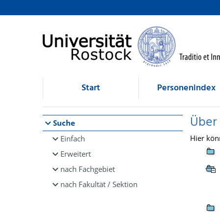
Browsen
direkt zum Inhalt
Start
Personenindex
Über
Suche
Hier kön
Einfach
Erweitert
nach Fachgebiet
nach Fakultät / Sektion