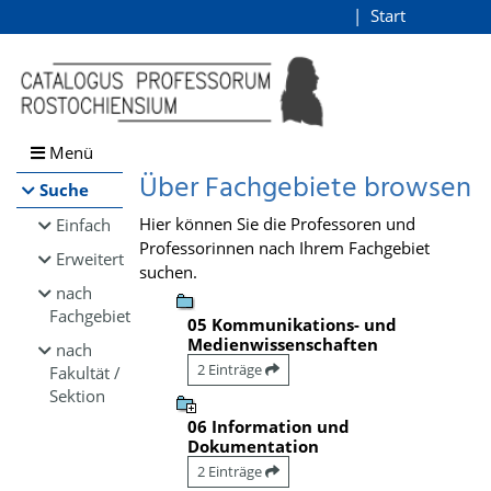
Browsen
Start
Login
direkt zum Inhalt
Menü
Über Fachgebiete browsen
Suche
Hier können Sie die Professoren und
Einfach
Professorinnen nach Ihrem Fachgebiet
Erweitert
suchen.
nach
Fachgebiet
05 Kommunikations- und
Medienwissenschaften
nach
2 Einträge
Fakultät /
Sektion
06 Information und
Dokumentation
2 Einträge