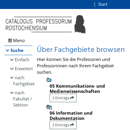
Browsen
Start
Login
direkt zum Inhalt
Menü
Über Fachgebiete browsen
Suche
Hier können Sie die Professoren und
Einfach
Professorinnen nach Ihrem Fachgebiet
Erweitert
suchen.
nach
Fachgebiet
05 Kommunikations- und
Medienwissenschaften
nach
2 Einträge
Fakultät /
Sektion
06 Information und
Dokumentation
2 Einträge