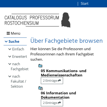
Browsen
Start
Login
direkt zum Inhalt
Menü
Über Fachgebiete browsen
Suche
Hier können Sie die Professoren und
Einfach
Professorinnen nach Ihrem Fachgebiet
Erweitert
suchen.
nach
Fachgebiet
05 Kommunikations- und
Medienwissenschaften
nach
2 Einträge
Fakultät /
Sektion
06 Information und
Dokumentation
2 Einträge