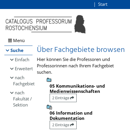
Browsen
Start
Login
direkt zum Inhalt
Menü
Über Fachgebiete browsen
Suche
Hier können Sie die Professoren und
Einfach
Professorinnen nach Ihrem Fachgebiet
Erweitert
suchen.
nach
Fachgebiet
05 Kommunikations- und
Medienwissenschaften
nach
2 Einträge
Fakultät /
Sektion
06 Information und
Dokumentation
2 Einträge