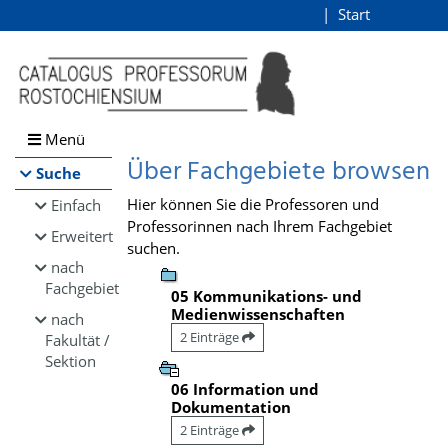
Browsen
Start
Login
direkt zum Inhalt
Menü
Über Fachgebiete browsen
Suche
Hier können Sie die Professoren und
Einfach
Professorinnen nach Ihrem Fachgebiet
Erweitert
suchen.
nach
Fachgebiet
05 Kommunikations- und
Medienwissenschaften
nach
2 Einträge
Fakultät /
Sektion
06 Information und
Dokumentation
2 Einträge