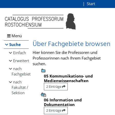
Browsen
Start
Login
direkt zum Inhalt
Menü
Über Fachgebiete browsen
Suche
Hier können Sie die Professoren und
Einfach
Professorinnen nach Ihrem Fachgebiet
Erweitert
suchen.
nach
Fachgebiet
05 Kommunikations- und
Medienwissenschaften
nach
2 Einträge
Fakultät /
Sektion
06 Information und
Dokumentation
2 Einträge