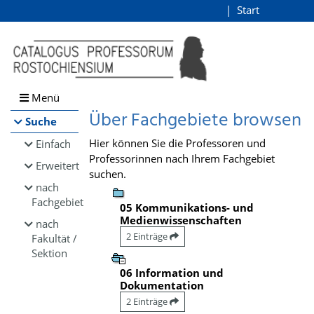
Browsen
Start
Login
direkt zum Inhalt
Menü
Über Fachgebiete browsen
Suche
Hier können Sie die Professoren und
Einfach
Professorinnen nach Ihrem Fachgebiet
Erweitert
suchen.
nach
Fachgebiet
05 Kommunikations- und
Medienwissenschaften
nach
2 Einträge
Fakultät /
Sektion
06 Information und
Dokumentation
2 Einträge