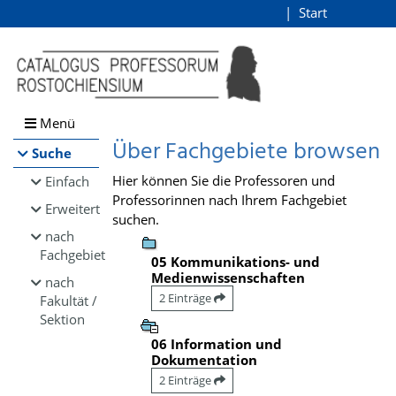
Browsen
Start
Login
direkt zum Inhalt
Menü
Über Fachgebiete browsen
Suche
Hier können Sie die Professoren und
Einfach
Professorinnen nach Ihrem Fachgebiet
Erweitert
suchen.
nach
Fachgebiet
05 Kommunikations- und
Medienwissenschaften
nach
2 Einträge
Fakultät /
Sektion
06 Information und
Dokumentation
2 Einträge