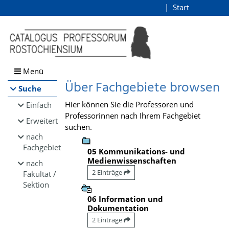
Browsen
Start
Login
direkt zum Inhalt
Menü
Über Fachgebiete browsen
Suche
Hier können Sie die Professoren und
Einfach
Professorinnen nach Ihrem Fachgebiet
Erweitert
suchen.
nach
Fachgebiet
05 Kommunikations- und
Medienwissenschaften
nach
2 Einträge
Fakultät /
Sektion
06 Information und
Dokumentation
2 Einträge