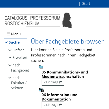
Browsen
Start
Login
direkt zum Inhalt
Menü
Über Fachgebiete browsen
Suche
Hier können Sie die Professoren und
Einfach
Professorinnen nach Ihrem Fachgebiet
Erweitert
suchen.
nach
Fachgebiet
05 Kommunikations- und
Medienwissenschaften
nach
2 Einträge
Fakultät /
Sektion
06 Information und
Dokumentation
2 Einträge