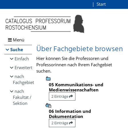
Browsen
Start
Login
direkt zum Inhalt
Menü
Über Fachgebiete browsen
Suche
Hier können Sie die Professoren und
Einfach
Professorinnen nach Ihrem Fachgebiet
Erweitert
suchen.
nach
Fachgebiet
05 Kommunikations- und
Medienwissenschaften
nach
2 Einträge
Fakultät /
Sektion
06 Information und
Dokumentation
2 Einträge