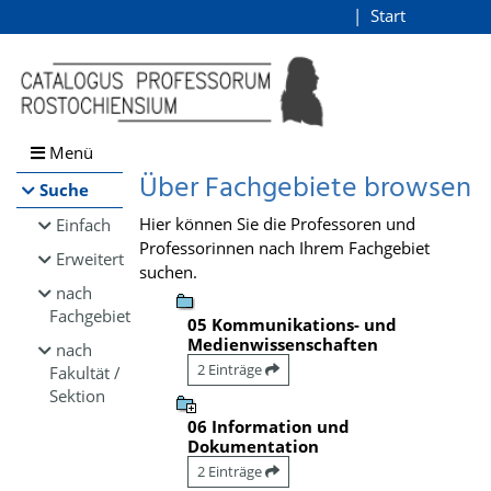
Browsen
Start
Login
direkt zum Inhalt
Menü
Über Fachgebiete browsen
Suche
Hier können Sie die Professoren und
Einfach
Professorinnen nach Ihrem Fachgebiet
Erweitert
suchen.
nach
Fachgebiet
05 Kommunikations- und
Medienwissenschaften
nach
2 Einträge
Fakultät /
Sektion
06 Information und
Dokumentation
2 Einträge