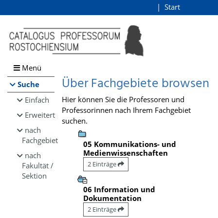
Browsen
Start
Login
direkt zum Inhalt
Menü
Über Fachgebiete browsen
Suche
Hier können Sie die Professoren und
Einfach
Professorinnen nach Ihrem Fachgebiet
Erweitert
suchen.
nach
Fachgebiet
05 Kommunikations- und
Medienwissenschaften
nach
2 Einträge
Fakultät /
Sektion
06 Information und
Dokumentation
2 Einträge