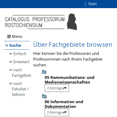
Browsen
Start
Login
direkt zum Inhalt
Menü
Über Fachgebiete browsen
Suche
Hier können Sie die Professoren und
Einfach
Professorinnen nach Ihrem Fachgebiet
Erweitert
suchen.
nach
Fachgebiet
05 Kommunikations- und
Medienwissenschaften
nach
2 Einträge
Fakultät /
Sektion
06 Information und
Dokumentation
2 Einträge