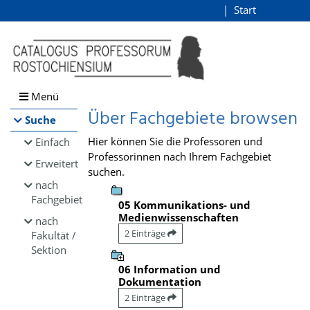
Browsen
Start
Login
direkt zum Inhalt
Menü
Über Fachgebiete browsen
Suche
Hier können Sie die Professoren und
Einfach
Professorinnen nach Ihrem Fachgebiet
Erweitert
suchen.
nach
Fachgebiet
05 Kommunikations- und
Medienwissenschaften
nach
2 Einträge
Fakultät /
Sektion
06 Information und
Dokumentation
2 Einträge