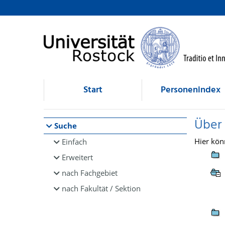
Browsen
direkt zum Inhalt
Start
Personenindex
Über
Suche
Hier kön
Einfach
Erweitert
nach Fachgebiet
nach Fakultät / Sektion