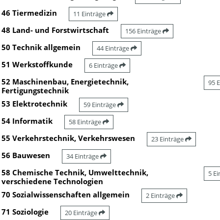
46 Tiermedizin
11 Einträge
48 Land- und Forstwirtschaft
156 Einträge
50 Technik allgemein
44 Einträge
51 Werkstoffkunde
6 Einträge
52 Maschinenbau, Energietechnik,
95 
Fertigungstechnik
53 Elektrotechnik
59 Einträge
54 Informatik
58 Einträge
55 Verkehrstechnik, Verkehrswesen
23 Einträge
56 Bauwesen
34 Einträge
58 Chemische Technik, Umwelttechnik,
5 E
verschiedene Technologien
70 Sozialwissenschaften allgemein
2 Einträge
71 Soziologie
20 Einträge