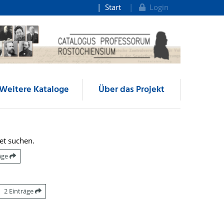
Start
Login
Weitere Kataloge
Über das Projekt
et suchen.
räge
2 Einträge