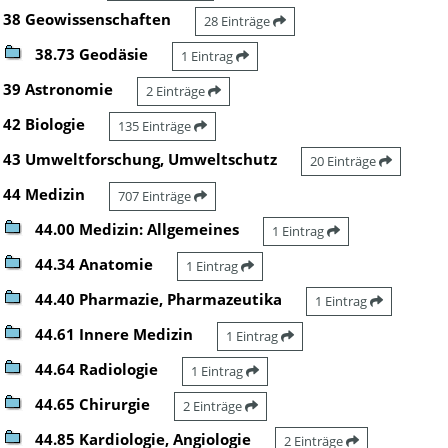
38 Geowissenschaften
28 Einträge
38.73 Geodäsie
1 Eintrag
39 Astronomie
2 Einträge
42 Biologie
135 Einträge
43 Umweltforschung, Umweltschutz
20 Einträge
44 Medizin
707 Einträge
44.00 Medizin: Allgemeines
1 Eintrag
44.34 Anatomie
1 Eintrag
44.40 Pharmazie, Pharmazeutika
1 Eintrag
44.61 Innere Medizin
1 Eintrag
44.64 Radiologie
1 Eintrag
44.65 Chirurgie
2 Einträge
44.85 Kardiologie, Angiologie
2 Einträge