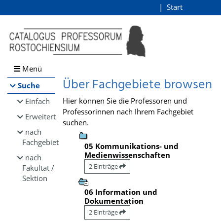
Browsen
Start
Login
direkt zum Inhalt
Menü
Über Fachgebiete browsen
Suche
Hier können Sie die Professoren und
Einfach
Professorinnen nach Ihrem Fachgebiet
Erweitert
suchen.
nach
Fachgebiet
05 Kommunikations- und
Medienwissenschaften
nach
2 Einträge
Fakultät /
Sektion
06 Information und
Dokumentation
2 Einträge